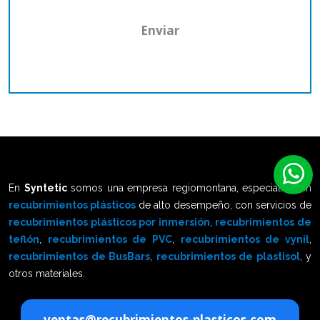
En
Syntetic
somos una empresa regiomontana, especialista en
recubrimientos plásticos
de alto desempeño, con servicios de
recubrimientos plásticos por inmersión
,
recubrimientos de
teflón
,
recubrimientos de PVC
,
recubrimientos de vynil
,
recubrimientos de BusBars
,
recubrimientos de plastisol
, y
otros materiales.
ventas@recubrimientos-plasticos.com